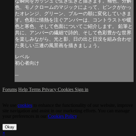
な瞬間をガッシュで生き生きと描きます。補色、分解
色、モノクロームのマジックによって、ピンクがかっ
たオレンジ、グリーン、ブルーの順に変化していきま
す。色彩に情熱を注ぐアンバーは、コントラストや暖
色と寒色、そして色面についてご紹介します。 鉛筆と
共に、アンバーの繊細で詩的、そして色彩豊かな世界
を楽しみながら、光と影、日の出と日没を組み合わせ
た美しい三連の風景画を描きましょう。
レベル
初心者向け
...
Forums
Help
Terms
Privacy
Cookies
Sign in
We use
cookies
to enhance the functionality of our website, improve
site navigation and assist in our marketing efforts. You can manage
your preferences in our
Cookies Policy
.
Okay
×