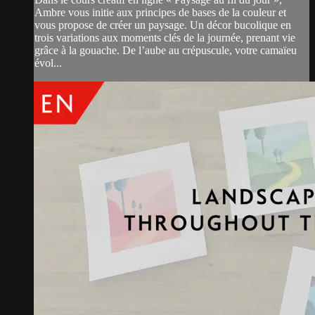
Ambre vous initie aux principes de bases de la couleur et
vous propose de créer un paysage. Un décor bucolique en
trois variations aux moments clés de la journée, prenant vie
grâce à la gouache. De l’aube au crépuscule, votre camaïeu
évol...