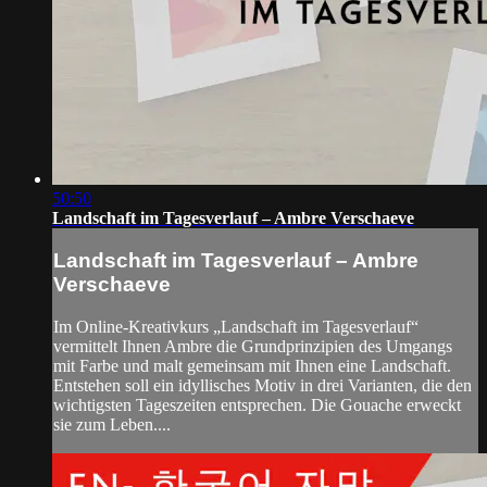
50:50
Landschaft im Tagesverlauf – Ambre Verschaeve
Landschaft im Tagesverlauf – Ambre
Verschaeve
Im Online-Kreativkurs „Landschaft im Tagesverlauf“
vermittelt Ihnen Ambre die Grundprinzipien des Umgangs
mit Farbe und malt gemeinsam mit Ihnen eine Landschaft.
Entstehen soll ein idyllisches Motiv in drei Varianten, die den
wichtigsten Tageszeiten entsprechen. Die Gouache erweckt
sie zum Leben....