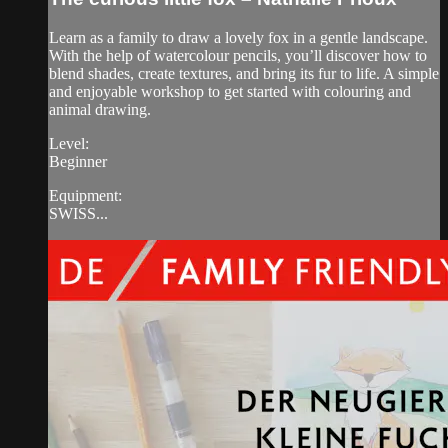
Learn as a family to draw a lovely fox in a gentle landscape.
With the help of watercolour pencils, you’ll discover how to
blend shades, create textures, and bring its fur to life. A simple
and enjoyable workshop to get started with colouring and
animal drawing.
Level:
Beginner
Equipment:
SWISS...