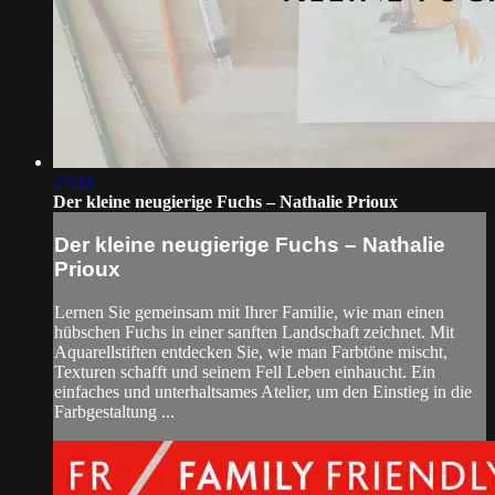
27:33
Der kleine neugierige Fuchs – Nathalie Prioux
Der kleine neugierige Fuchs – Nathalie
Prioux
Lernen Sie gemeinsam mit Ihrer Familie, wie man einen
hübschen Fuchs in einer sanften Landschaft zeichnet. Mit
Aquarellstiften entdecken Sie, wie man Farbtöne mischt,
Texturen schafft und seinem Fell Leben einhaucht. Ein
einfaches und unterhaltsames Atelier, um den Einstieg in die
Farbgestaltung ...