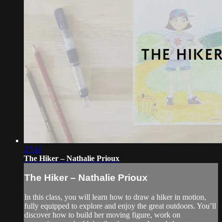
27:41
The Hiker – Nathalie Prioux
The Hiker – Nathalie Prioux
In this class, you will learn how to draw a hiker in motion,
fully equipped to explore and enjoy the great outdoors. You’ll
discover how to build her moving figure, work on