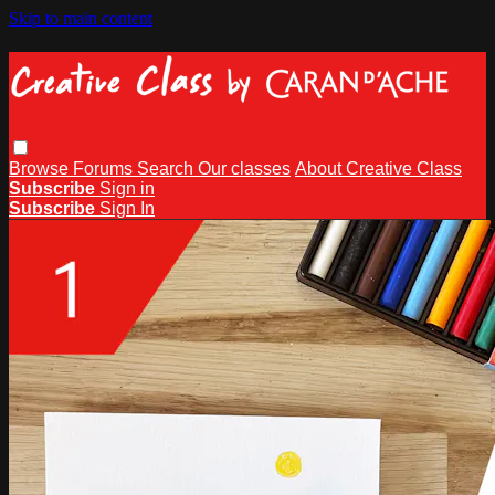
Skip to main content
Browse
Forums
Search
Our classes
About Creative Class
Subscribe
Sign in
Subscribe
Sign In