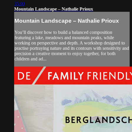
35:00
Mountain Landscape – Nathalie Prioux
Mountain Landscape – Nathalie Prioux
You’ll discover how to build a balanced composition
featuring a lake, meadows and mountain peaks, while
working on perspective and depth. A workshop designed to
practise portraying nature and its contours with sensitivity and
precision a creative moment to enjoy together, for both
children and ad...