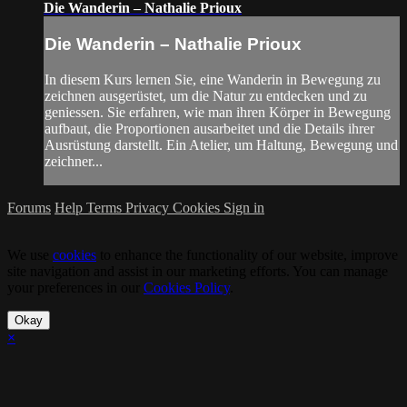
Die Wanderin – Nathalie Prioux
Die Wanderin – Nathalie Prioux
In diesem Kurs lernen Sie, eine Wanderin in Bewegung zu
zeichnen ausgerüstet, um die Natur zu entdecken und zu
geniessen. Sie erfahren, wie man ihren Körper in Bewegung
aufbaut, die Proportionen ausarbeitet und die Details ihrer
Ausrüstung darstellt. Ein Atelier, um Haltung, Bewegung und
zeichner...
Forums
Help
Terms
Privacy
Cookies
Sign in
We use
cookies
to enhance the functionality of our website, improve
site navigation and assist in our marketing efforts. You can manage
your preferences in our
Cookies Policy
.
Okay
×