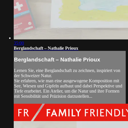
35:00
Berglandschaft – Nathalie Prioux
Berglandschaft – Nathalie Prioux
Lernen Sie, eine Berglandschaft zu zeichnen, inspiriert von
der Schweizer Natur.
Sie erfahren, wie man eine ausgewogene Komposition mit
See, Wiesen und Gipfeln aufbaut und dabei Perspektive und
Tiefe erarbeitet. Ein Atelier, um die Natur und ihre Formen
mit Sensibilität und Präzision darzustellen...