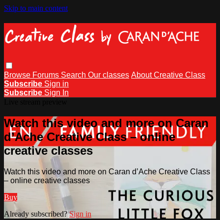
Skip to main content
Browse
Forums
Search
Our classes
About Creative Class
Subscribe
Sign in
Subscribe
Sign In
Live stream preview
Watch this video and more on Caran
d’Ache Creative Class – online
creative classes
Watch this video and more on Caran d’Ache Creative Class
– online creative classes
Buy
Already subscribed?
Sign in