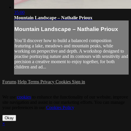
35:00
Mountain Landscape – Nathalie Prioux
Mountain Landscape – Nathalie Prioux
You’ll discover how to build a balanced composition
featuring a lake, meadows and mountain peaks, while
working on perspective and depth. A workshop designed to
practise portraying nature and its contours with sensitivity and
precision a creative moment to enjoy together, for both
children and ad...
Forums
Help
Terms
Privacy
Cookies
Sign in
We use
cookies
to enhance the functionality of our website, improve
site navigation and assist in our marketing efforts. You can manage
your preferences in our
Cookies Policy
.
Okay
×