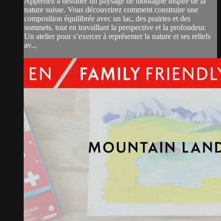
Apprenez à dessiner un paysage de montagne inspiré de la
nature suisse. Vous découvrirez comment construire une
composition équilibrée avec un lac, des prairies et des
sommets, tout en travaillant la perspective et la profondeur.
Un atelier pour s’exercer à représenter la nature et ses reliefs
av...