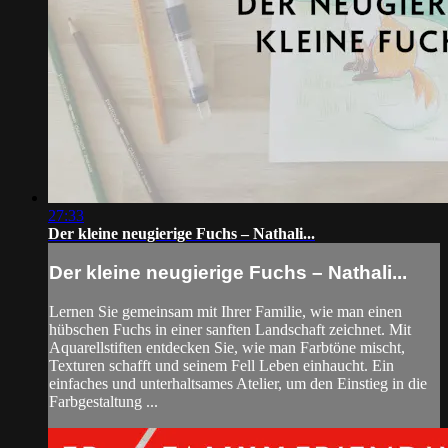
27:33
Der kleine neugierige Fuchs – Nathali...
Der kleine neugierige Fuchs – Nathali...
Lernen Sie gemeinsam mit Ihrer Familie, wie man einen
hübschen Fuchs in einer sanften Landschaft zeichnet. Mit
Aquarellstiften entdecken Sie, wie man Farbtöne mischt,
Texturen schafft und seinem Fell Leben einhaucht. Ein
einfaches und unterhaltsames Atelier, um den Einstieg in die
Farbgestaltung ...