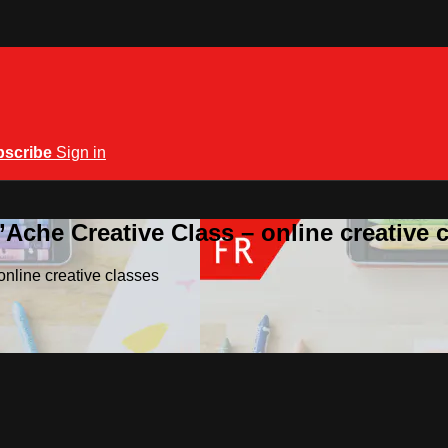
bscribe
Sign in
Ache Creative Class – online creative 
nline creative classes