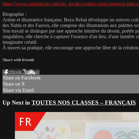
https://www.carandache.com/slq_locale/creative-class-between-lake
Biographie :
Artiste et illustratrice française, Beya Rebaï développe un univers col
des Nabis et des Fauves, elle compose des illustrations aux palettes s
Son travail se distingue par une approche intuitive du dessin, portée p
singulières, elle cherche à capturer l'essence d'un lieu, d'une lumièr
imaginaire créatif.
À travers sa pratique, elle encourage une approche libre de la création
Share with friends
Facebook
X
Email
Share on Facebook
Share on X
Share via Email
Up Next in
TOUTES NOS CLASSES – FRANÇAIS