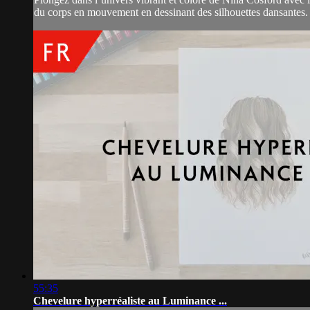
du corps en mouvement en dessinant des silhouettes dansantes. A
55:35
Chevelure hyperréaliste au Luminance ...