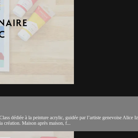
lass dédiée à la peinture acrylic, guidée par l’artiste genevoise Alice 
a création. Maison après maison, f...