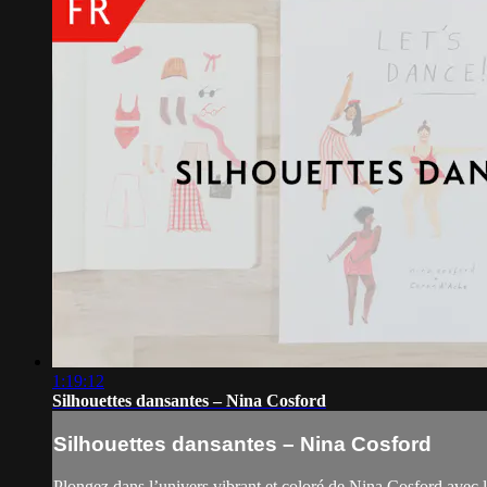
1:19:12
Silhouettes dansantes – Nina Cosford
Silhouettes dansantes – Nina Cosford
Plongez dans l’univers vibrant et coloré de Nina Cosford avec la