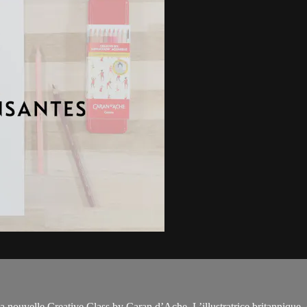
 nouvelle Creative Class by Caran d’Ache. L’illustratrice britannique, c