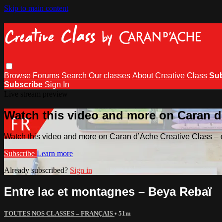
Skip to main content
Browse
Forums
Search
Our classes
About Creative Class
Su
Subscribe
Sign In
Live stream preview
Watch this video and more on Caran d’
Watch this video and more on Caran d’Ache Creative Class – o
Subscribe
Learn more
Already subscribed?
Sign in
Entre lac et montagnes – Beya Rebaï
TOUTES NOS CLASSES – FRANÇAIS
• 51m