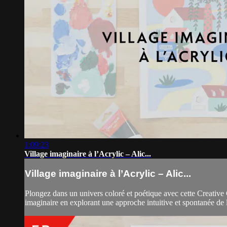
1:09:23
Village imaginaire à l’Acrylic – Alic...
Village imaginaire à l’Acrylic – Alic...
Plongez dans un univers coloré et poétique avec cette Creative C
imaginaire en explorant une approche intuitive et spontanée de l