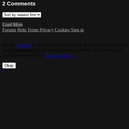
2
Comments
Load More
Forums
Help
Terms
Privacy
Cookies
Sign in
We use
cookies
to enhance the functionality of our website, improve
site navigation and assist in our marketing efforts. You can manage
your preferences in our
Cookies Policy
.
Okay
×