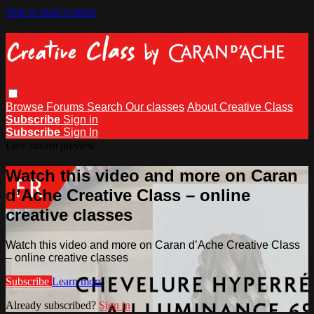
Skip to main content
Browse
Forums
Search
Our classes
About Creative Class
Subscribe
Sign in
Subscribe
Sign In
Live stream preview
Watch this video and more on Caran
d’Ache Creative Class – online
creative classes
Watch this video and more on Caran d’Ache Creative Class
– online creative classes
Subscribe
Learn more
Already subscribed?
Sign in