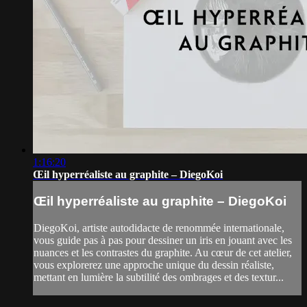
1:16:20
Œil hyperréaliste au graphite – DiegoKoi
Œil hyperréaliste au graphite – DiegoKoi
DiegoKoi, artiste autodidacte de renommée internationale,
vous guide pas à pas pour dessiner un iris en jouant avec les
nuances et les contrastes du graphite. Au cœur de cet atelier,
vous explorerez une approche unique du dessin réaliste,
mettant en lumière la subtilité des ombrages et des textur...