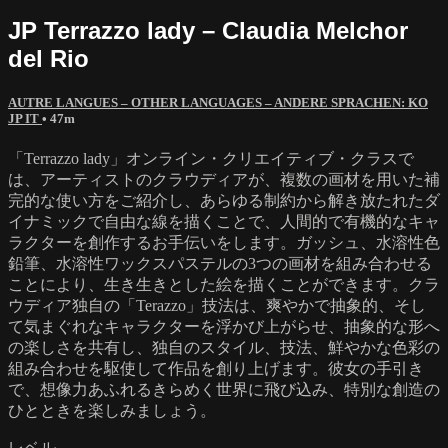
JP Terrazzo lady – Claudia Melchor
del Rio
AUTRE LANGUES – OTHER LANGUAGES – ANDERE SPRACHEN: KO
JP IT
• 47m
「Terrazzo lady」オンライン・クリエイティブ・クラスで
は、アーティストのクラウディアが、複数の画材を用いた補
完的な使い方をご紹介し、あらゆる制約から解き放たれたダ
イナミックで自由な線を描くことで、人間的で有機的なキャ
ラクターを創作するお手伝いをします。ガッシュ、水溶性色
鉛筆、水溶性ワックスパステルの3つの画材を組み合わせる
ことにより、生き生きとした絵を描くことができます。クラ
ウディア独自の「Terazzo」技法は、爽やかで抽象的、そし
て気まぐれなキャラクターを浮かび上がらせ、抽象的な形へ
の楽しさを共有し、独自のスタイル、技法、鮮やかな色彩の
組み合わせを駆使して作品を創り上げます。彼女の手引き
で、想像力あふれるきらめく世界に飛び込み、特別な創造の
ひとときを楽しみましょう。
レベル