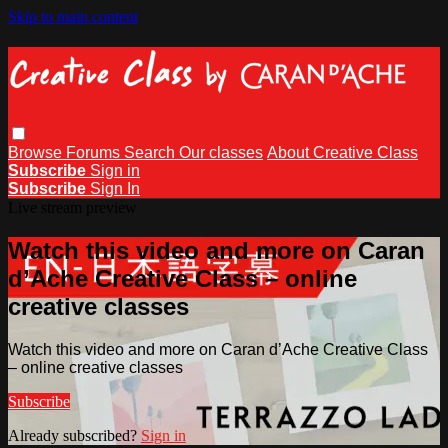
Skip to main content
Browse
Forums
Search
Our classes
About Creative Class
Subscribe
Sign in
Subscribe
Sign In
Live stream preview
Watch this video and more on Caran
d’Ache Creative Class – online
creative classes
Watch this video and more on Caran d’Ache Creative Class
– online creative classes
Subscribe
Already subscribed?
Sign in