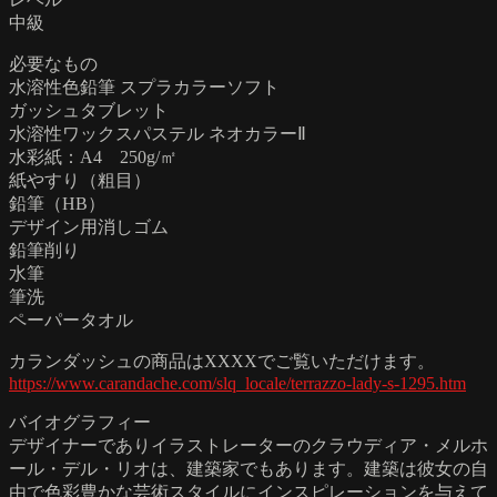
中級
必要なもの
水溶性色鉛筆 スプラカラーソフト
ガッシュタブレット
水溶性ワックスパステル ネオカラーⅡ
水彩紙：A4 250g/㎡
紙やすり（粗目）
鉛筆（HB）
デザイン用消しゴム
鉛筆削り
水筆
筆洗
ペーパータオル
カランダッシュの商品はXXXXでご覧いただけます。
https://www.carandache.com/slq_locale/terrazzo-lady-s-1295.htm
バイオグラフィー
デザイナーでありイラストレーターのクラウディア・メルホ
ール・デル・リオは、建築家でもあります。建築は彼女の自
由で色彩豊かな芸術スタイルにインスピレーションを与えて