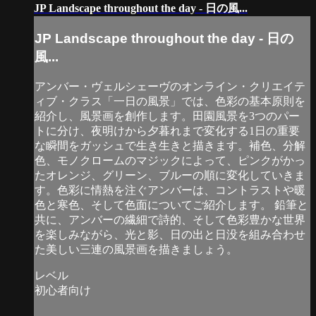
JP Landscape throughout the day - 日の風...
JP Landscape throughout the day - 日の
風...
アンバー・ヴェルシェーヴのオンライン・クリエイテ
ィブ・クラス「一日の風景」では、色彩の基本原則を
紹介し、風景画を創作します。田園風景を3つのパー
トに分け、夜明けから夕暮れまで変化する1日の重要
な瞬間をガッシュで生き生きと描きます。補色、分解
色、モノクロームのマジックによって、ピンクがかっ
たオレンジ、グリーン、ブルーの順に変化していきま
す。色彩に情熱を注ぐアンバーは、コントラストや暖
色と寒色、そして色面についてご紹介します。 鉛筆と
共に、アンバーの繊細で詩的、そして色彩豊かな世界
を楽しみながら、光と影、日の出と日没を組み合わせ
た美しい三連の風景画を描きましょう。
レベル
初心者向け
...