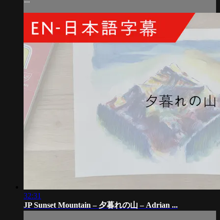
32:31
JP Sunset Mountain – 夕暮れの山 – Adrian ...