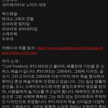
크리에이티브 노마드 세트
픽스펜슬
테크노그래프 연필
피브라로 팁타입
피브라로 브러쉬타입
스케치북
지우개
까렌다쉬 제품 링크 :
https://www.carandache.com/ch/fr/caran-d-
ache-rylsee-s-1311.htm
작가 소개 :
"Cyril Vouilloz는 RYLSEE라고 불리며, 베를린에 기반을 둔 스
위스 예술가 입니다. RYLSEE는 그래피티, 그래픽 디자인, 글
쓰기 그리고 타이포그래피에 이르기까지 여러 예술 형식에서
뛰어난 혼성 예술가로써 인정받고 있습니다. 그는 일상 생활의
순간들, 도시, 스케이드보드에 대한 열정으로부터 영감을 받으
며, 사람들에게 늘 미소를 주고싶어 합니다. 매력적인 폰트와
손으로 그린 서체에 특화된 그는 재치 있는 언어유희와 주제적
인 디자인으로 유명합니다. RYLSEE의 예술 스타일은 다양하
지만, 그중에서도 그만의 독특한 시각적 처리나 오락적인 환상