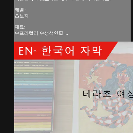
레벨 :
초보자
재료:
수프라컬러 수성색연필 ...