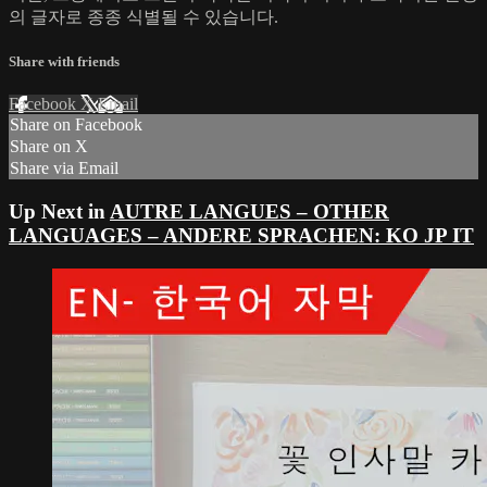
의 글자로 종종 식별될 수 있습니다.
Share with friends
Facebook
X
Email
Share on Facebook
Share on X
Share via Email
Up Next in
AUTRE LANGUES – OTHER
LANGUAGES – ANDERE SPRACHEN: KO JP IT