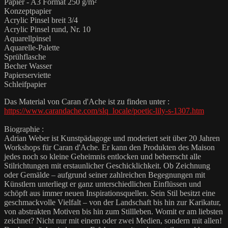
Papier - A3 Format 250 g/m²
Konzeptpapier
Acrylic Pinsel breit 3/4
Acrylic Pinsel rund, Nr. 10
Aquarellpinsel
Aquarelle-Palette
Sprühflasche
Becher Wasser
Papierserviette
Schleifpapier
Das Material von Caran d'Ache ist zu finden unter :
https://www.carandache.com/slq_locale/poetic-lily-s-1307.htm
Biographie :
Adrian Weber ist Kunstpädagoge und moderiert seit über 20 Jahren
Workshops für Caran d'Ache. Er kann den Produkten des Maison
jedes noch so kleine Geheimnis entlocken und beherrscht alle
Stilrichtungen mit erstaunlicher Geschicklichkeit. Ob Zeichnung
oder Gemälde – aufgrund seiner zahlreichen Begegnungen mit
Künstlern unterliegt er ganz unterschiedlichen Einflüssen und
schöpft aus immer neuen Inspirationsquellen. Sein Stil besitzt eine
geschmackvolle Vielfalt – von der Landschaft bis hin zur Karikatur,
von abstrakten Motiven bis hin zum Stillleben. Womit er am liebsten
zeichnet? Nicht nur mit einem oder zwei Medien, sondern mit allen!