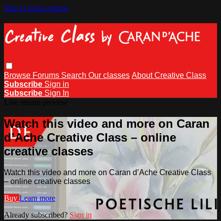
Skip to main content
Browse
Forums
Search
Our classes
About Creative Class
Subscribe
Sign in
Subscribe
Sign In
Live stream preview
Watch this video and more on Caran
d’Ache Creative Class – online
creative classes
Watch this video and more on Caran d’Ache Creative Class
– online creative classes
Buy
Learn more
Already subscribed?
Sign in