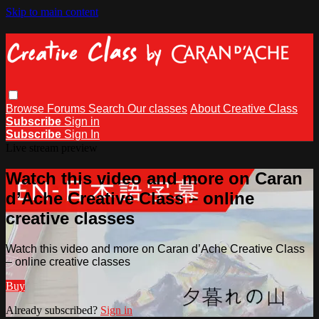
Skip to main content
Browse
Forums
Search
Our classes
About Creative Class
Subscribe
Sign in
Subscribe
Sign In
Live stream preview
Watch this video and more on Caran
d’Ache Creative Class – online
creative classes
Watch this video and more on Caran d’Ache Creative Class
– online creative classes
Buy
Already subscribed?
Sign in