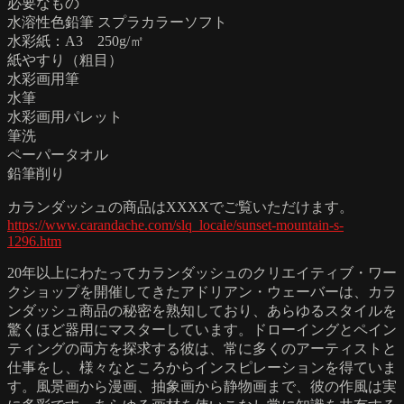
必要なもの
水溶性色鉛筆 スプラカラーソフト
水彩紙：A3 250g/㎡
紙やすり（粗目）
水彩画用筆
水筆
水彩画用パレット
筆洗
ペーパータオル
鉛筆削り
カランダッシュの商品はXXXXでご覧いただけます。
https://www.carandache.com/slq_locale/sunset-mountain-s-
1296.htm
20年以上にわたってカランダッシュのクリエイティブ・ワー
クショップを開催してきたアドリアン・ウェーバーは、カラ
ンダッシュ商品の秘密を熟知しており、あらゆるスタイルを
驚くほど器用にマスターしています。ドローイングとペイン
ティングの両方を探求する彼は、常に多くのアーティストと
仕事をし、様々なところからインスピレーションを得ていま
す。風景画から漫画、抽象画から静物画まで、彼の作風は実