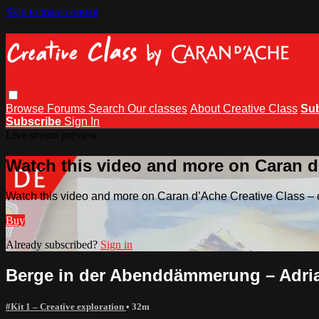
Skip to main content
Browse
Forums
Search
Our classes
About Creative Class
Su
Subscribe
Sign In
Live stream preview
Watch this video and more on Caran d’
Watch this video and more on Caran d’Ache Creative Class – o
Buy
Already subscribed?
Sign in
Berge in der Abenddämmerung – Adri
#Kit 1 – Creative exploration
• 32m