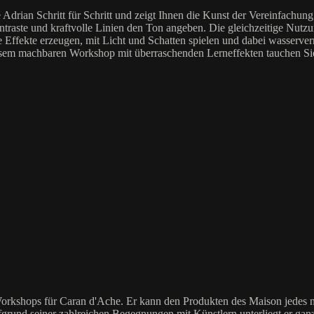
drian Schritt für Schritt und zeigt Ihnen die Kunst der Vereinfachung.
raste und kraftvolle Linien den Ton angeben. Die gleichzeitige Nutzun
che Effekte erzeugen, mit Licht und Schatten spielen und dabei wasserv
esem machbaren Workshop mit überraschenden Lerneffekten tauchen Sie 
orkshops für Caran d'Ache. Er kann den Produkten des Maison jedes no
grund seiner zahlreichen Begegnungen mit Künstlern unterliegt er gan