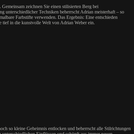
 Gemeinsam zeichnen Sie einen stilisierten Berg bei
g unterschiedlicher Techniken beherrscht Adrian meisterhaft – so
ermalbare Farbstifte verwenden. Das Ergebnis: Eine entschieden
tief in die kunstvolle Welt von Adrian Weber ein.
ch so kleine Geheimnis entlocken und beherrscht alle Stilrichtungen
z unterschiedlichen Einflüssen und schöpft aus immer neuen