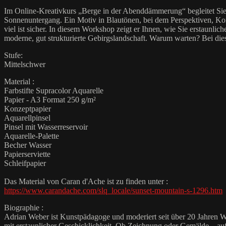
Im Online-Kreativkurs „Berge in der Abenddämmerung“ begleitet Sie A
Sonnenuntergang. Ein Motiv in Blautönen, bei dem Perspektiven, Kont
viel ist sicher. In diesem Workshop zeigt er Ihnen, wie Sie erstaunli
moderne, gut strukturierte Gebirgslandschaft. Warum warten? Bei di
Stufe:
Mittelschwer
Material :
Farbstifte Supracolor Aquarelle
Papier - A3 Format 250 g/m²
Konzeptpapier
Aquarellpinsel
Pinsel mit Wasserreservoir
Aquarelle-Palette
Becher Wasser
Papierserviette
Schleifpapier
Das Material von Caran d'Ache ist zu finden unter :
https://www.carandache.com/slq_locale/sunset-mountain-s-1296.htm
Biographie :
Adrian Weber ist Kunstpädagoge und moderiert seit über 20 Jahren W
mit erstaunlicher Geschicklichkeit. Ob Zeichnung oder Gemälde – auf