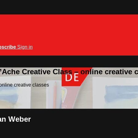
bscribe
Sign in
Ache Creative Class – online creative 
nline creative classes
an Weber