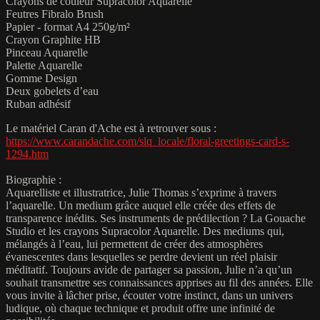
Crayons de couleur Supracolor Aquarelle
Feutres Fibralo Brush
Papier - format A4 250g/m²
Crayon Graphite HB
Pinceau Aquarelle
Palette Aquarelle
Gomme Design
Deux gobelets d’eau
Ruban adhésif
Le matériel Caran d'Ache est à retrouver sous :
https://www.carandache.com/slq_locale/floral-greetings-card-s-
1294.htm
Biographie :
Aquarelliste et illustratrice, Julie Thomas s’exprime à travers
l’aquarelle. Un medium grâce auquel elle créée des effets de
transparence inédits. Ses instruments de prédilection ? La Gouache
Studio et les crayons Supracolor Aquarelle. Des mediums qui,
mélangés à l’eau, lui permettent de créer des atmosphères
évanescentes dans lesquelles se perdre devient un réel plaisir
méditatif. Toujours avide de partager sa passion, Julie n’a qu’un
souhait transmettre ses connaissances apprises au fil des années. Elle
vous invite à lâcher prise, écouter votre instinct, dans un univers
ludique, où chaque technique et produit offre une infinité de