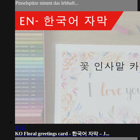
Pinselspitze nimmt das lebhaft...
37:17
KO Floral greetings card - 한국어 자막 – J...