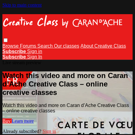
Skip to main content
Browse
Forums
Search
Our classes
About Creative Class
Subscribe
Sign in
Subscribe
Sign In
Live stream preview
Watch this video and more on Caran
d’Ache Creative Class – online
creative classes
Watch this video and more on Caran d’Ache Creative Class
– online creative classes
Buy
Learn more
Already subscribed?
Sign in