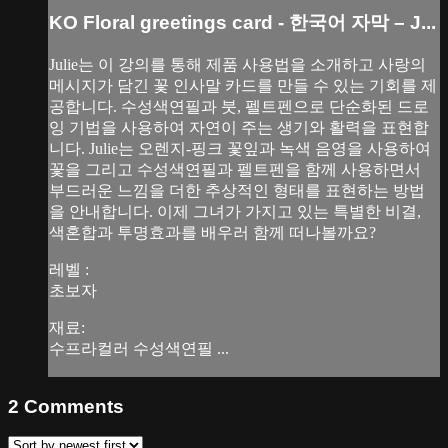
KO Floral greetings card - 한국어 자막 – J...
Julie는 이 강의를 통해 제품 사용법을 소개하고 사랑의
메시지가 담긴 꽃 인사말 카드를 만들 수 있는 기회를 제
공합니다. 수성색연필과 붓, 펠트펜으로 단순화된 드로
잉 기법을 사용하여 자연이 주는 생기와 활력을 표현합
니다. Julie는 오렌지-핑크 꽃잎과 녹색 음영을 사용하여
꽃을 그리고 수성색연필과 펠트펜을 함께 사용하면서
부드러운 느낌을 더한 추상적인 형태를 표현하는 방법
을 안내합니다. 이제 그녀가 가지고 있는 특별한 비결,
색혼합과 투명효과를 배우러 함께 떠나볼까요?
레벨 :
초보자
재료:
수프라컬러 수성색연필 ...
2
Comments