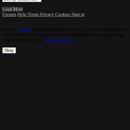
Load More
Forums
Help
Terms
Privacy
Cookies
Sign in
We use
cookies
to enhance the functionality of our website, improve
site navigation and assist in our marketing efforts. You can manage
your preferences in our
Cookies Policy
.
Okay
×