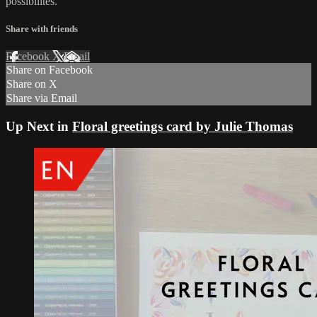
possibilités.
Share with friends
Facebook
X
Email
Share on Facebook
Share on X
Share via Email
Up Next in
Floral greetings card by Julie Thomas