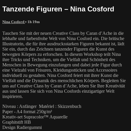
Tanzende Figuren – Nina Cosford
Nina Cosford
• 1h 19m
Tauchen Sie mit der neuen Creative Class by Caran d’Ache in die
lebhafte und farbenfrohe Welt von Nina Cosford ein. Die britische
Illustratorin, die für ihre ausdrucksstarken Figuren bekannt ist, lädt
Sie ein, durch das Zeichnen tanzender Figuren die Kunst des
bewegten Körpers zu erforschen. In diesem Workshop teilt Nina
ihre Tricks und Techniken, um die Vielfalt und Schönheit des
Menschen in Bewegung einzufangen und dabei jede Figur durch
eine Vielzahl von Frisuren, Kleidungsstücken und Accessoires
individuell zu gestalten. Nina Cosford feiert mit ihrer Kunst die
Vielfalt und die Dynamik des menschlichen Körpers. Begleiten Sie
uns auf Creative Class by Caran d’Ache, leben Sie Ihre Kreativität
aus und lassen Sie sich von Nina Cosfords einzigartiger Welt
inspirieren.
Niveau : Anfänger Matériel : Skizzenbuch
Paper - A4 format 250g/m²
Kreativ-set Supracolor™ Aquarelle
Graphitstift HB
Design Radiergummi