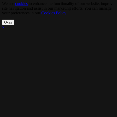
We use
cookies
to enhance the functionality of our website, improve
site navigation and assist in our marketing efforts. You can manage
your preferences in our
Cookies Policy
.
Okay
×