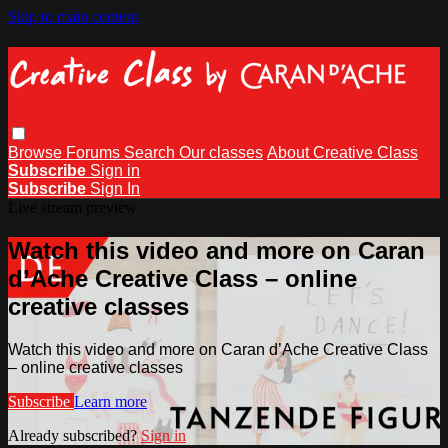
Skip to main content
Browse
Forums
Search
Our classes
About Creative Class
Subscribe
Sign in
Subscribe
Sign In
Live stream preview
Watch this video and more on Caran
d’Ache Creative Class – online
creative classes
Watch this video and more on Caran d’Ache Creative Class
– online creative classes
Subscribe
Learn more
Already subscribed?
Sign in