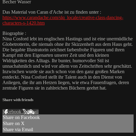
Becher Wasser
Das Material von Caran d'Ache ist zu finden unter :
https://www.carandache.com/slq_locale/creative-class-dancing-
characters-s-1420.htm
Biographie :
Nina Cosford lebt im englischen Hastings und ist eine unermüdliche
Globetrotterin, die niemals ohne ihr Skizzenheft aus dem Haus geht.
Die begabte Illustratorin zeichnet farbenfrohe Figuren und ihren
Kampf mit den Eigenarten unserer Zeit und den kleinen
Widrigkeiten des Alltags. Ihr bunter, humorvoller Stil ist
unnachahmlich und wird vor allem von Zeitschriften sehr geschätzt.
Inzwischen wurde sie auch schon von den ganz großen Marken
entdeckt. Nina Cosford stellt ihr Talent auch in den Dienst von
Anliegen, die ihr am Herzen liegen, wie etwa Frauenfragen, deren
zentrale Figuren sie in zahlreichen Büchern geehrt hat.
Share with friends
Facebook
X
Email
Share on Facebook
Share on X
Share via Email