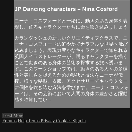
JP Dancing characters – Nina Cosford
ニーナ・コスフォードと一緒に、動きのある身体を表
現し、踊るキャラクターたちに命を吹き込みましょう
カランダッシュの新しいクリエイティブクラスで、ニ
ーナ・コスフォードの鮮やかでカラフルな世界へ飛び
込みましょう。表現力豊かなキャラクターで知られる
英国人イラストレーターが、踊るキャラクターを描く
ことで動きのある身体の芸術を探求する旅へ誘いま
す。このワークショップでは、動きのある人々の多様
性と美しさを捉えるための秘訣と技法をニーナが伝
授。様々な髪型、衣服、アクセサリーでキャラクター
に個性を吹き込む方法を学びます。 ニーナ・コスフォ
ードは、その芸術において人間の身体の豊かさと躍動
感を称賛してい...
Load More
Forums
Help
Terms
Privacy
Cookies
Sign in