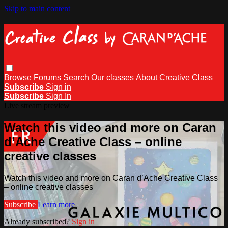
Skip to main content
Browse
Forums
Search
Our classes
About Creative Class
Subscribe
Sign in
Subscribe
Sign In
Live stream preview
Watch this video and more on Caran
d’Ache Creative Class – online
creative classes
Watch this video and more on Caran d’Ache Creative Class
– online creative classes
Subscribe
Learn more
Already subscribed?
Sign in