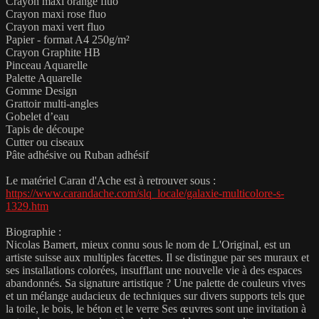
Crayon maxi orange fluo
Crayon maxi rose fluo
Crayon maxi vert fluo
Papier - format A4 250g/m²
Crayon Graphite HB
Pinceau Aquarelle
Palette Aquarelle
Gomme Design
Grattoir multi-angles
Gobelet d’eau
Tapis de découpe
Cutter ou ciseaux
Pâte adhésive ou Ruban adhésif
Le matériel Caran d'Ache est à retrouver sous :
https://www.carandache.com/slq_locale/galaxie-multicolore-s-
1329.htm
Biographie :
Nicolas Bamert, mieux connu sous le nom de L'Original, est un
artiste suisse aux multiples facettes. Il se distingue par ses muraux et
ses installations colorées, insufflant une nouvelle vie à des espaces
abandonnés. Sa signature artistique ? Une palette de couleurs vives
et un mélange audacieux de techniques sur divers supports tels que
la toile, le bois, le béton et le verre Ses œuvres sont une invitation à