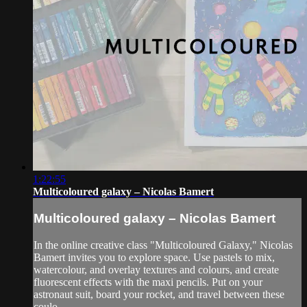
1:22:55
Multicoloured galaxy – Nicolas Bamert
Multicoloured galaxy – Nicolas Bamert
In the online creative class "Multicoloured Galaxy," Nicolas
Bamert invites you to explore space. Use pastels to mix,
watercolour, and overlay textures and colours, and create
fluorescent effects with the maxi pencils. Put on your
astronaut suit, board your rocket, and travel between these
coulo...