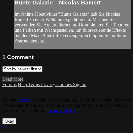
Bunte Galaxie – Nicolas Bamert
Im Online-Kreativkurs "Bunte Galaxie" lädt Sie Nicolas
Bamert zu einer Weltraumexpedition ein. Mischen Sie,
verwenden Sie Aquarellfarben und kombinieren Sie Texturen
und Farben mit Wachspastellen, um fluoreszierende Effekte
mit dem Maxi-Buntstift zu erzeugen. Schlüpfen Sie in Ihren
Astronautenanz...
1
Comment
Load More
Forums
Help
Terms
Privacy
Cookies
Sign in
We use
cookies
to enhance the functionality of our website, improve
site navigation and assist in our marketing efforts. You can manage
your preferences in our
Cookies Policy
.
Okay
×