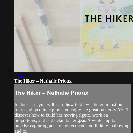
27:41
The Hiker – Nathalie Prioux
The Hiker – Nathalie Prioux
In this class, you will learn how to draw a hiker in motion,
fully equipped to explore and enjoy the great outdoors. You’ll
discover how to build her moving figure, work on
proportions, and add detail to her gear. A workshop to
practise capturing posture, movement, and fluidity in drawing
and to...