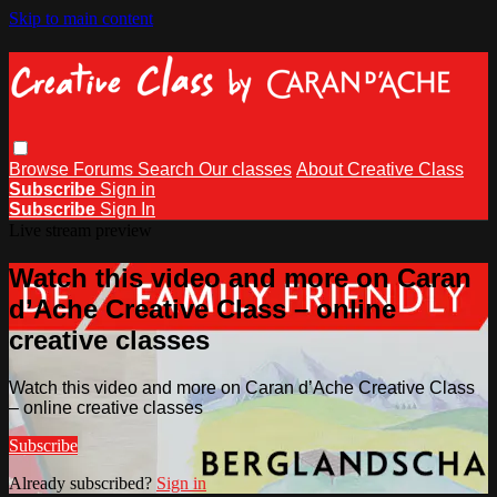
Skip to main content
Browse
Forums
Search
Our classes
About Creative Class
Subscribe
Sign in
Subscribe
Sign In
Live stream preview
Watch this video and more on Caran
d’Ache Creative Class – online
creative classes
Watch this video and more on Caran d’Ache Creative Class
– online creative classes
Subscribe
Already subscribed?
Sign in