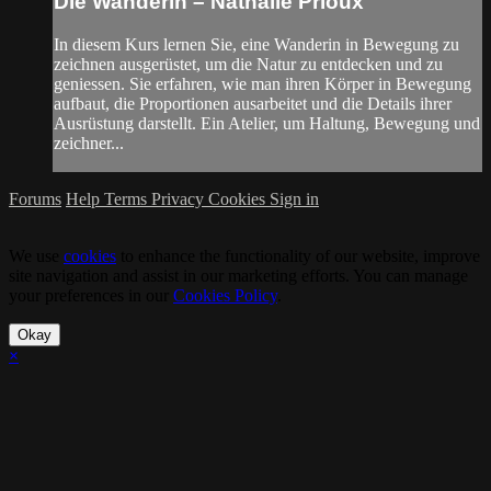
Die Wanderin – Nathalie Prioux
In diesem Kurs lernen Sie, eine Wanderin in Bewegung zu
zeichnen ausgerüstet, um die Natur zu entdecken und zu
geniessen. Sie erfahren, wie man ihren Körper in Bewegung
aufbaut, die Proportionen ausarbeitet und die Details ihrer
Ausrüstung darstellt. Ein Atelier, um Haltung, Bewegung und
zeichner...
Forums
Help
Terms
Privacy
Cookies
Sign in
We use
cookies
to enhance the functionality of our website, improve
site navigation and assist in our marketing efforts. You can manage
your preferences in our
Cookies Policy
.
Okay
×