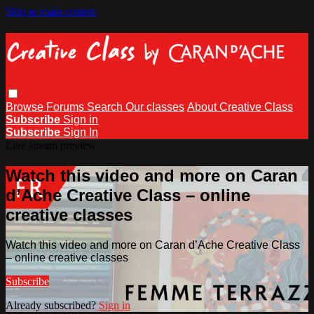
Skip to main content
Browse
Forums
Search
Our classes
About Creative Class
Subscribe
Sign in
Subscribe
Sign In
Live stream preview
Watch this video and more on Caran
d’Ache Creative Class – online
creative classes
Watch this video and more on Caran d’Ache Creative Class
– online creative classes
Subscribe
Already subscribed?
Sign in