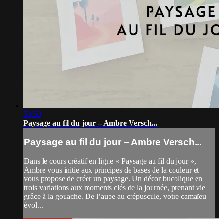
50:50
Paysage au fil du jour – Ambre Versch...
Paysage au fil du jour – Ambre Versch...
Dans le cours créatif en ligne « Paysage au fil du jour »,
Ambre vous initie aux principes de bases de la couleur et
vous propose de créer un paysage. Un décor bucolique en
trois variations aux moments clés de la journée, prenant vie
grâce à la gouache. De l’aube au crépuscule, votre camaïeu
évol...