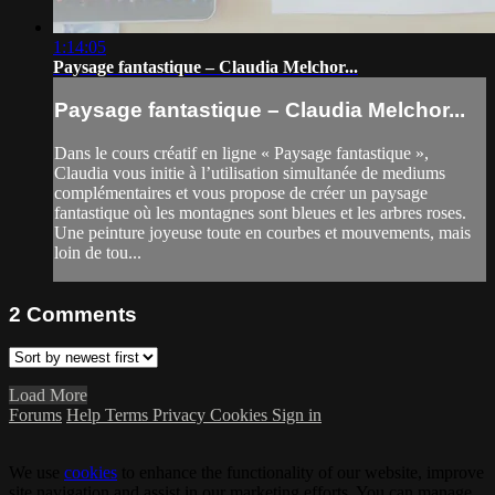
1:14:05
Paysage fantastique – Claudia Melchor...
Paysage fantastique – Claudia Melchor...
Dans le cours créatif en ligne « Paysage fantastique »,
Claudia vous initie à l’utilisation simultanée de mediums
complémentaires et vous propose de créer un paysage
fantastique où les montagnes sont bleues et les arbres roses.
Une peinture joyeuse toute en courbes et mouvements, mais
loin de tou...
2
Comments
Load More
Forums
Help
Terms
Privacy
Cookies
Sign in
We use
cookies
to enhance the functionality of our website, improve
site navigation and assist in our marketing efforts. You can manage