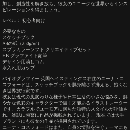
加し、創造性を解き放ち、彼女のユニークな世界からインス
ピレーションを得ましょう。
レベル： 初心者向け
必要なもの
スケッチブック
A4の紙（250g/㎡）
スプラカラーソフト クリエイティブセット
HB グラファイト鉛筆
デザイン用消しゴム
水入れ用カップ
バイオグラフィー 英国ヘイスティングス在住のニーナ・コ
スフォードは、スケッチブックを肌身離さず携える、飽くな
き世界旅行家です。
彼女は現代の風変わりな様子や日常生活の小さな悩みを、鮮
やかな色彩のキャラクターで描く才能あるイラストレーター
です。カラフルでユーモアに満ちた独特のスタイルが評価さ
れ、雑誌に頻繁に作品が掲載されています。 現在では大手
ブランドにも彼女の作品が採用されています。
ニーナ・コスフォードはまた、自身の情熱を注ぐテーマにも