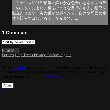
ルミナンス6901™鉛筆の鮮やかな色合いとネオンカラ
ーのタッチにより、魔法のような奥行を加え、細部を
際立たせます。炎の暖かな輝きから、自然や周囲の物
体を照らすはじけるような光まで、...
1
Comment
Load More
Forums
Help
Terms
Privacy
Cookies
Sign in
We use
cookies
to enhance the functionality of our website, improve
site navigation and assist in our marketing efforts. You can manage
your preferences in our
Cookies Policy
.
Okay
×