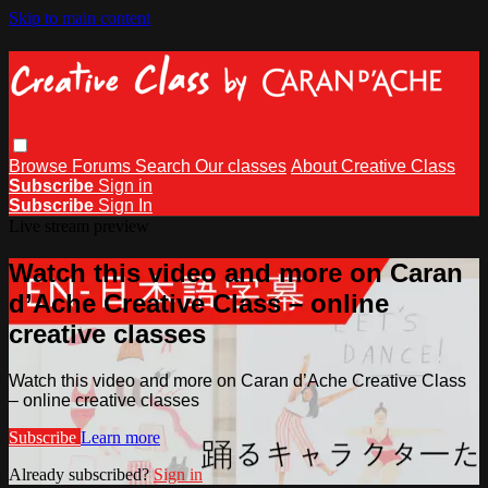
Skip to main content
Browse
Forums
Search
Our classes
About Creative Class
Subscribe
Sign in
Subscribe
Sign In
Live stream preview
Watch this video and more on Caran
d’Ache Creative Class – online
creative classes
Watch this video and more on Caran d’Ache Creative Class
– online creative classes
Subscribe
Learn more
Already subscribed?
Sign in