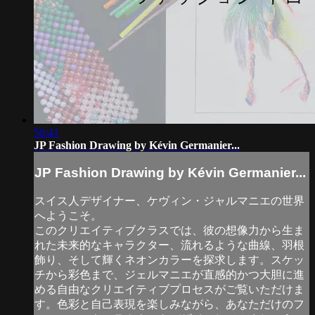
50:41
JP Fashion Drawing by Kévin Germanier...
JP Fashion Drawing by Kévin Germanier...
スイス人デザイナー、ケヴィン・ジャルマニエの世界
へようこそ。
このクリエイティブクラスでは、彼の想像力から生ま
れた未来的なキャラクター、流れるような曲線、羽根
飾り、そして輝くネオンカラーを探求します。スケッ
チから彩色まで、ジェルマニエが直感的かつ大胆に進
める自由なクリエイティブプロセスがご覧いただけま
す。色彩と自己表現を楽しみながら、あなただけのフ