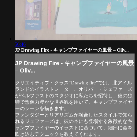
56:46
JP Drawing Fire - キャンプファイヤーの風景 – Oliv...
JP Drawing Fire - キャンプファイヤーの風景
– Oliv...
クリエイティブ・クラス“Drawing fire”では、北アイル
ランドのイラストレーター、オリバー・ジェファーズ
がベルファストのスタジオに私たちを招待し、彼の独
特で想像力豊かな世界観を用いて、キャンプファイヤ
ーのシーンを描きます。
ファンタジーとリアリズムが融合したスタイルで知ら
れるジェファーズは、彼の本にも登場する象徴的なキ
ャンプファイヤーのイラストに基づいて、細部に命を
吹き込むテクニックを教えてくれます。