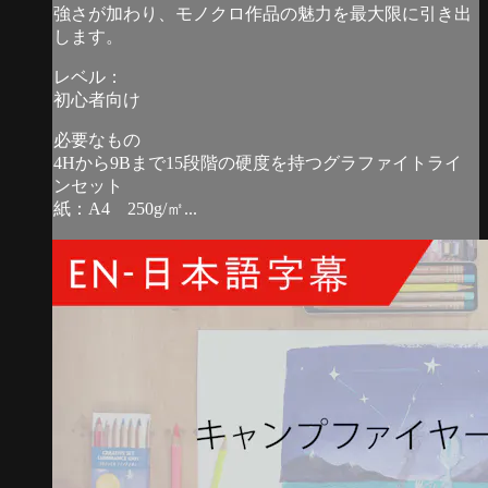
強さが加わり、モノクロ作品の魅力を最大限に引き出
します。
レベル：
初心者向け
必要なもの
4Hから9Bまで15段階の硬度を持つグラファイトライ
ンセット
紙：A4 250g/㎡...