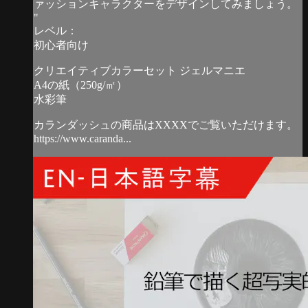
ァッションキャラクターをデザインしてみましょう。
"
レベル：
初心者向け
クリエイティブカラーセット ジェルマニエ
A4の紙（250g/㎡）
水彩筆
カランダッシュの商品はXXXXでご覧いただけます。
https://www.caranda...