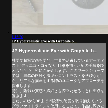
1:16:20
JP Hyperrealistic Eye with Graphite b...
JP Hyperrealistic Eye with Graphite b...
独学で超写実画を学び、世界で活躍しているアーティ
スト”ディエゴ・コイ”が、虹彩を描くための手順をひ
とつひとつ丁寧にご紹介します。このワークショップ
では、黒鉛の微妙な濃淡やコントラストを学びなが
ら、リアルな描画をする際のユニークなアプローチを
探求します。
特に、陰影や質感の繊細さを際立たせることに重点を
置きます。
また、4Hから9Bまで15段階の硬度を取り揃えている
グラファイトラインを使用することで、作品に深みと