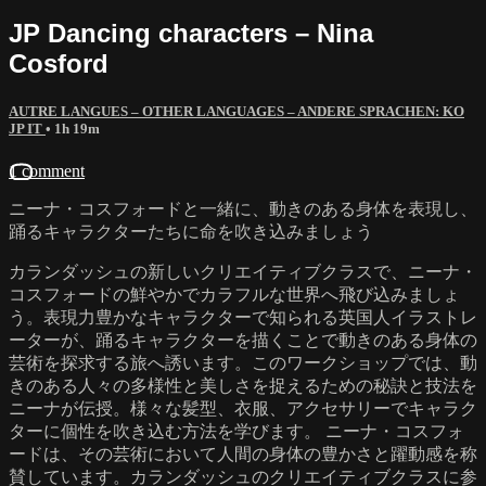
JP Dancing characters – Nina
Cosford
AUTRE LANGUES – OTHER LANGUAGES – ANDERE SPRACHEN: KO
JP IT
• 1h 19m
1 comment
ニーナ・コスフォードと一緒に、動きのある身体を表現し、
踊るキャラクターたちに命を吹き込みましょう
カランダッシュの新しいクリエイティブクラスで、ニーナ・
コスフォードの鮮やかでカラフルな世界へ飛び込みましょ
う。表現力豊かなキャラクターで知られる英国人イラストレ
ーターが、踊るキャラクターを描くことで動きのある身体の
芸術を探求する旅へ誘います。このワークショップでは、動
きのある人々の多様性と美しさを捉えるための秘訣と技法を
ニーナが伝授。様々な髪型、衣服、アクセサリーでキャラク
ターに個性を吹き込む方法を学びます。 ニーナ・コスフォ
ードは、その芸術において人間の身体の豊かさと躍動感を称
賛しています。カランダッシュのクリエイティブクラスに参