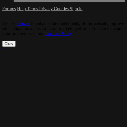
Forums
Help
Terms
Privacy
Cookies
Sign in
We use
cookies
to enhance the functionality of our website, improve
site navigation and assist in our marketing efforts. You can manage
your preferences in our
Cookies Policy
.
Okay
×