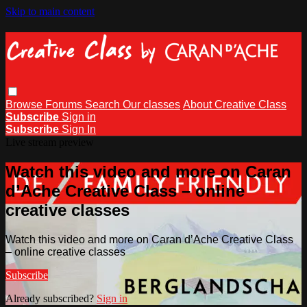
Skip to main content
Browse
Forums
Search
Our classes
About Creative Class
Subscribe
Sign in
Subscribe
Sign In
Live stream preview
Watch this video and more on Caran
d’Ache Creative Class – online
creative classes
Watch this video and more on Caran d’Ache Creative Class
– online creative classes
Subscribe
Already subscribed?
Sign in