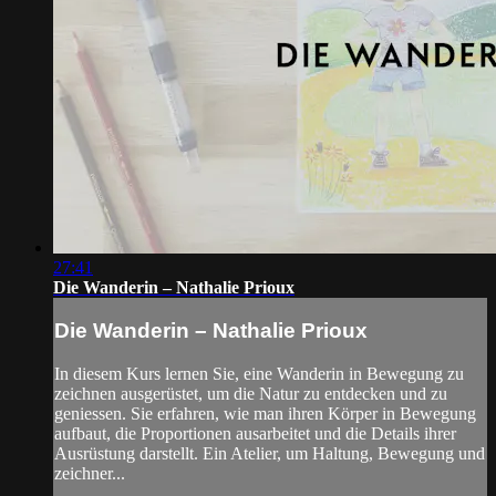
27:41
Die Wanderin – Nathalie Prioux
Die Wanderin – Nathalie Prioux
In diesem Kurs lernen Sie, eine Wanderin in Bewegung zu
zeichnen ausgerüstet, um die Natur zu entdecken und zu
geniessen. Sie erfahren, wie man ihren Körper in Bewegung
aufbaut, die Proportionen ausarbeitet und die Details ihrer
Ausrüstung darstellt. Ein Atelier, um Haltung, Bewegung und
zeichner...