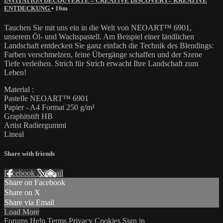
INVITATION DÉCOUVERTE – CREATIVE DISCOVERY– KREATIVE
ENTDECKUNG
• 16m
Tauchen Sie mit uns ein in die Welt von NEOART™ 6901,
unserem Öl- und Wachspastell. Am Beispiel einer ländlichen
Landschaft entdecken Sie ganz einfach die Technik des Blendings:
Farben verschmelzen, feine Übergänge schaffen und der Szene
Tiefe verleihen. Strich für Strich erwacht Ihre Landschaft zum
Leben!
Material :
Pastelle NEOART™ 6901
Papier - A4 Format 250 g/m²
Graphitstift HB
Artist Radiergummi
Lineal
Share with friends
Facebook
X
Email
Share on Facebook
Share on X
Share via Email
Load More
Forums
Help
Terms
Privacy
Cookies
Sign in