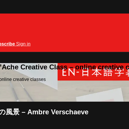
bscribe
Sign in
Ache Creative Class – online creative 
nline creative classes
 日の風景 – Ambre Verschaeve