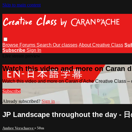
Skip to main content
Browse
Forums
Search
Our classes
About Creative Class
Su
Subscribe
Sign In
Live stream preview
Watch this video and more on Caran d’
Watch this video and more on Caran d’Ache Creative Class – o
Subscribe
Already subscribed?
Sign in
JP Landscape throughout the day -
Ambre Verschaeve
• 50m